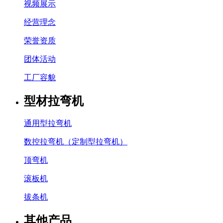
视频展示
经营理念
荣誉资质
团体活动
工厂容貌
型材拉弯机
通用型拉弯机
数控拉弯机（定制型拉弯机）
顶弯机
滚板机
拔条机
其他产品