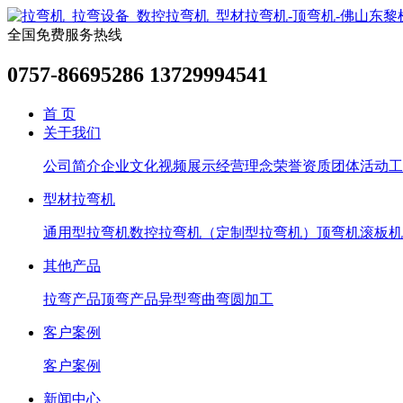
全国免费服务热线
0757-86695286 13729994541
首 页
关于我们
公司简介
企业文化
视频展示
经营理念
荣誉资质
团体活动
工
型材拉弯机
通用型拉弯机
数控拉弯机（定制型拉弯机）
顶弯机
滚板机
其他产品
拉弯产品
顶弯产品
异型弯曲
弯圆加工
客户案例
客户案例
新闻中心