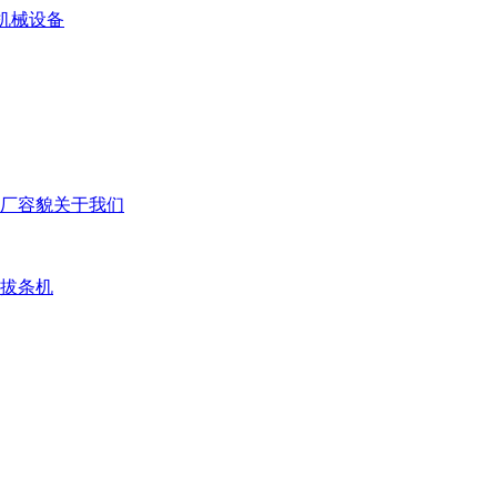
厂容貌
关于我们
拔条机