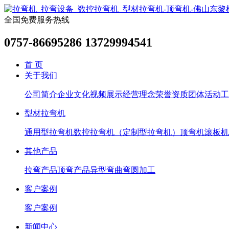
全国免费服务热线
0757-86695286 13729994541
首 页
关于我们
公司简介
企业文化
视频展示
经营理念
荣誉资质
团体活动
工
型材拉弯机
通用型拉弯机
数控拉弯机（定制型拉弯机）
顶弯机
滚板机
其他产品
拉弯产品
顶弯产品
异型弯曲
弯圆加工
客户案例
客户案例
新闻中心