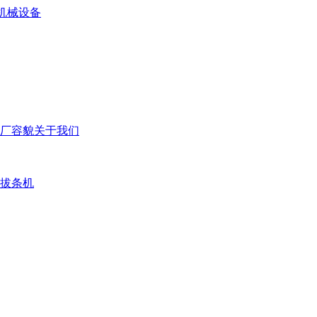
厂容貌
关于我们
拔条机