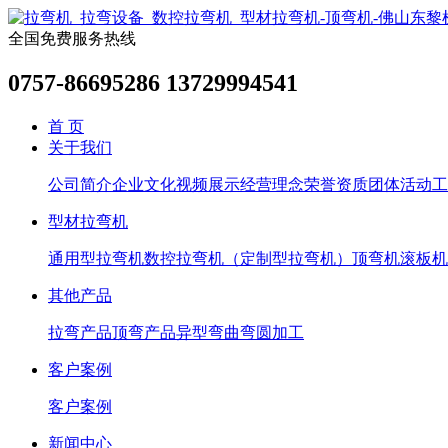
全国免费服务热线
0757-86695286 13729994541
首 页
关于我们
公司简介
企业文化
视频展示
经营理念
荣誉资质
团体活动
工
型材拉弯机
通用型拉弯机
数控拉弯机（定制型拉弯机）
顶弯机
滚板机
其他产品
拉弯产品
顶弯产品
异型弯曲
弯圆加工
客户案例
客户案例
新闻中心